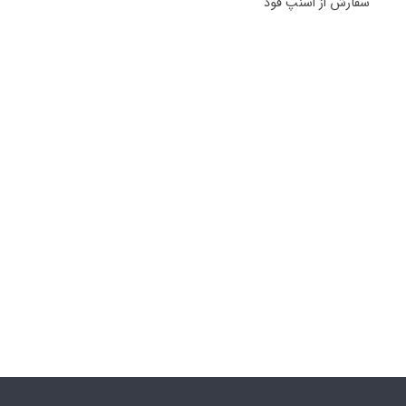
سفارش از اسنپ فود