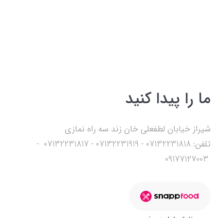
ما را پیدا کنید
شیراز خیابان لطفعلی خان زند سه راه نمازی
تلفن: 07132231818 - 07132231919 - 07132231817 -
09177127003