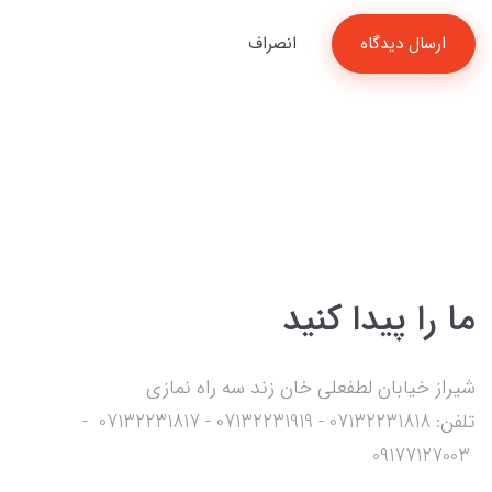
ارسال دیدگاه
انصراف
ما را پیدا کنید
شیراز خیابان لطفعلی خان زند سه راه نمازی
تلفن: 07132231818 - 07132231919 - 07132231817 -
09177127003