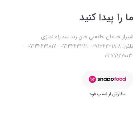
ما را پیدا کنید
شیراز خیابان لطفعلی خان زند سه راه نمازی
تلفن: 07132231818 - 07132231919 - 07132231817 -
09177127003
سفارش از اسنپ فود