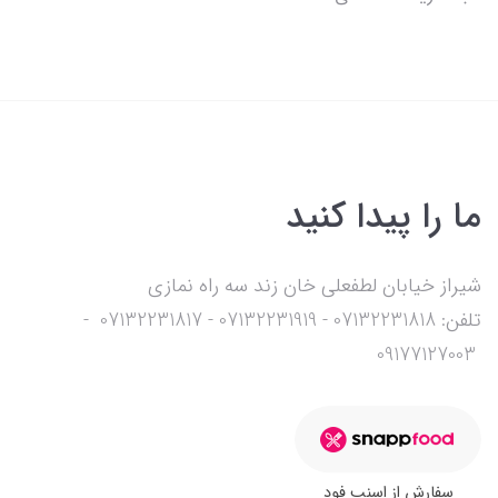
ما را پیدا کنید
شیراز خیابان لطفعلی خان زند سه راه نمازی
تلفن: 07132231818 - 07132231919 - 07132231817 -
09177127003
سفارش از اسنپ فود