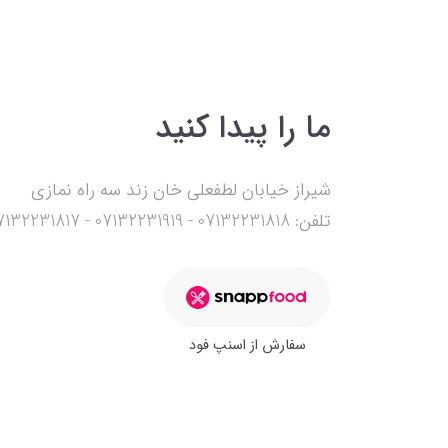
ما را پیدا کنید
شیراز خیابان لطفعلی خان زند سه راه نمازی
تلفن: 07132231818 - 07132231919 - 07132231817 - 09177127003
سفارش از اسنپ فود