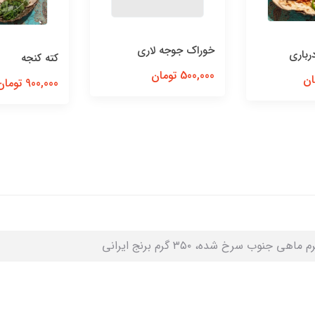
خوراک جوجه لاری
رباری
کته کنجه
500,000 تومان
900,000 تومان