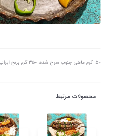
۱۵۰ گرم ماهی جنوب سرخ شده، ۳۵۰ گرم برنج ایرانی قالبی، دورچین: فلفل دلمه ای، سبزی، ترشی مخلوط، لیمو
محصولات مرتبط