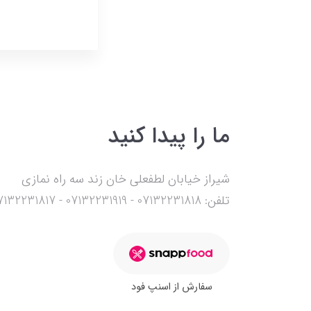
ما را پیدا کنید
شیراز خیابان لطفعلی خان زند سه راه نمازی
تلفن: 07132231818 - 07132231919 - 07132231817 - 09177127003
سفارش از اسنپ فود