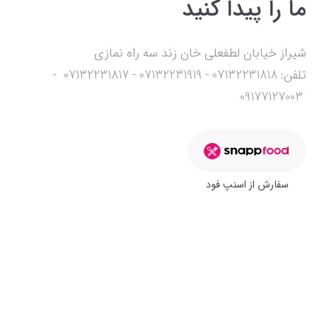
ما را پیدا کنید
شیراز خیابان لطفعلی خان زند سه راه نمازی
تلفن: 07132231818 - 07132231919 - 07132231817 -
09177127003
سفارش از اسنپ فود