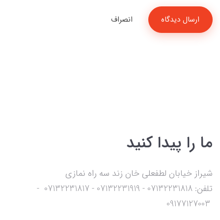
ارسال دیدگاه
انصراف
ما را پیدا کنید
شیراز خیابان لطفعلی خان زند سه راه نمازی
تلفن: 07132231818 - 07132231919 - 07132231817 -
09177127003