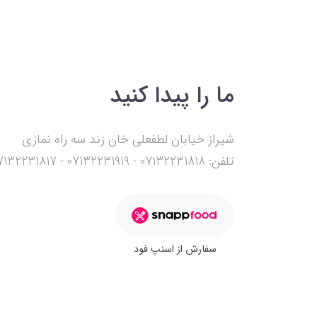
ما را پیدا کنید
شیراز خیابان لطفعلی خان زند سه راه نمازی
تلفن: 07132231818 - 07132231919 - 07132231817 - 09177127003
سفارش از اسنپ فود