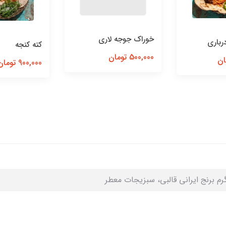
خوراک جوجه لاری
رباری
کته کنجه
500,000 تومان
900,000 تومان