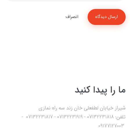
ارسال دیدگاه
انصراف
ما را پیدا کنید
شیراز خیابان لطفعلی خان زند سه راه نمازی
تلفن: 07132231818 - 07132231919 - 07132231817 -
09177127003